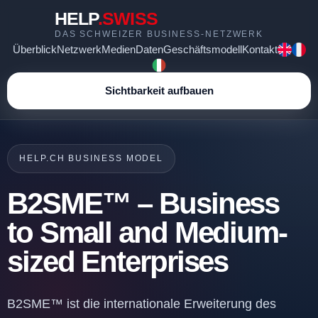
HELP
.SWISS
DAS SCHWEIZER BUSINESS-NETZWERK
Überblick
Netzwerk
Medien
Daten
Geschäftsmodell
Kontakt
Sichtbarkeit aufbauen
HELP.CH BUSINESS MODEL
B2SME™ – Business
to Small and Medium-
sized Enterprises
B2SME™ ist die internationale Erweiterung des