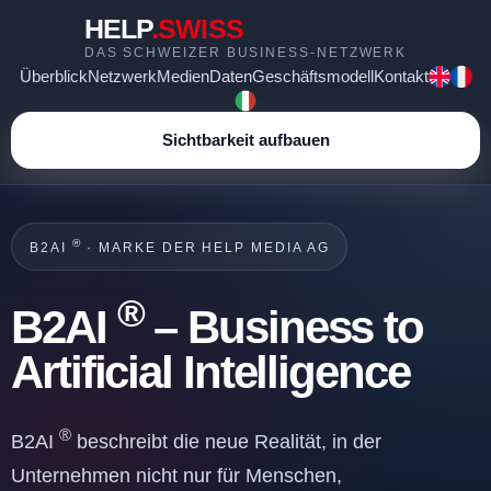
HELP
.SWISS
DAS SCHWEIZER BUSINESS-NETZWERK
Überblick
Netzwerk
Medien
Daten
Geschäftsmodell
Kontakt
Sichtbarkeit aufbauen
®
B2AI
· MARKE DER HELP MEDIA AG
®
B2AI
– Business to
Artificial Intelligence
®
B2AI
beschreibt die neue Realität, in der
Unternehmen nicht nur für Menschen,