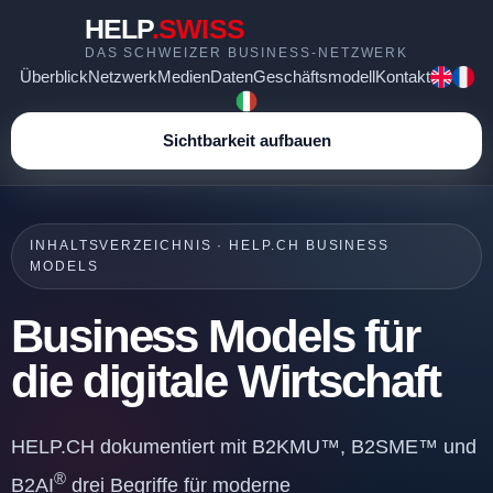
HELP
.SWISS
DAS SCHWEIZER BUSINESS-NETZWERK
Überblick
Netzwerk
Medien
Daten
Geschäftsmodell
Kontakt
Sichtbarkeit aufbauen
INHALTSVERZEICHNIS · HELP.CH BUSINESS
MODELS
Business Models für
die digitale Wirtschaft
HELP.CH dokumentiert mit B2KMU™, B2SME™ und
®
B2AI
drei Begriffe für moderne