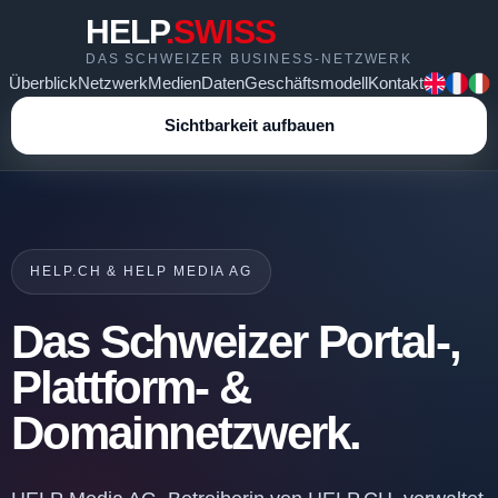
HELP
.SWISS
DAS SCHWEIZER BUSINESS-NETZWERK
Überblick
Netzwerk
Medien
Daten
Geschäftsmodell
Kontakt
Sichtbarkeit aufbauen
HELP.CH & HELP MEDIA AG
Das Schweizer Portal-,
Plattform- &
Domainnetzwerk.