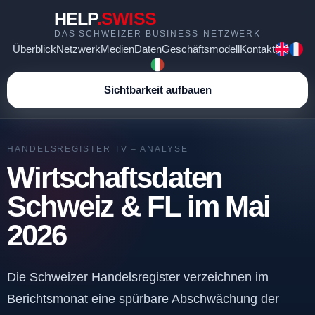
HELP
.SWISS
DAS SCHWEIZER BUSINESS-NETZWERK
Überblick
Netzwerk
Medien
Daten
Geschäftsmodell
Kontakt
Sichtbarkeit aufbauen
HANDELSREGISTER TV – ANALYSE
Wirtschaftsdaten
Schweiz & FL im Mai
2026
Die Schweizer Handelsregister verzeichnen im
Berichtsmonat eine spürbare Abschwächung der